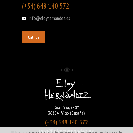
(+34) 648 140 572
info@eloyhernandez.es
Call Us
Gran Vía, 9 - 1º
36204 - Vigo (España)
(+34) 648 140 572
info@eloyhernandez.es
Utilizamos cookies propias y de terceros para realizar análisis de uso y de