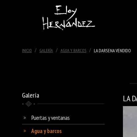
/
/
/
LA DARSENA VENDIDO
INICIO
GALERÍA
AGUA Y BARCOS
Galería
LA D
Puertas y ventanas
Agua y barcos