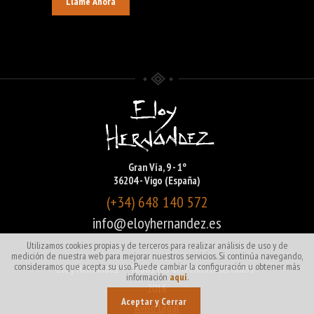
Llame Ahora
Gran Vía, 9 - 1º
36204 - Vigo (España)
(+34) 648 140 572
info@eloyhernandez.es
Utilizamos cookies propias y de terceros para realizar análisis de uso y de
medición de nuestra web para mejorar nuestros servicios. Si continúa navegando,
consideramos que acepta su uso. Puede cambiar la configuración u obtener más
Eloy Hernández ® Todos los derechos reservados .
información
aquí
.
2016
Aceptar y Cerrar
Aviso Legal